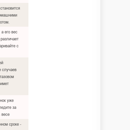
 становится
домашними
отом.
 а его вес
 различает
аривайте с
ей
е случаев
 тазовом
римет
нок уже
ледите за
 весе
ном сроке -