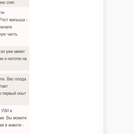
нно спит.
ути
 Рост малыша -
 начали
шую часть
 он уже имеет
е и ноготки на
оте. Вес плода
тает
о первый опыт
е УЗИ и
ии. Вы можете
ия в животе -