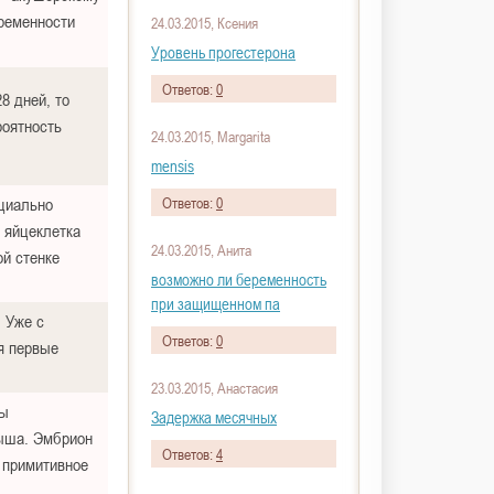
ременности
24.03.2015, Ксения
Уровень прогестерона
Ответов:
0
8 дней, то
роятность
24.03.2015, Margarita
mensis
циально
Ответов:
0
 яйцеклетка
24.03.2015, Анита
ой стенке
возможно ли беременность
при защищенном па
. Уже с
Ответов:
0
я первые
23.03.2015, Анастасия
вы
Задержка месячных
лыша. Эмбрион
Ответов:
4
т примитивное