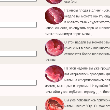
уже 3см.
Размеры плода в длину - 5см.
неделе вы можете начать ощ
в области таза - будет чувств
наполненности, но ощутить первые шевел
сможете минимум через месяц.
С этой недели вы можете зам
изменения в своей внешности
становятся более шелковисты
нежная.
На этой неделе вы уже прошл
вот отправитесь проводить ди
малыша сформировались свя
мозгом, мышцами и нервами. Не кушайте "
начинайте уже подбирать одежду для бер
Вы уже поправились примерно 
малыш весит 60гр. Он уже по