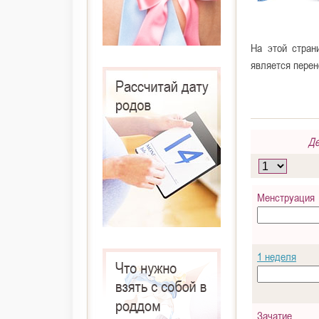
На этой стран
является пере
Де
Менструация
1 неделя
Зачатие