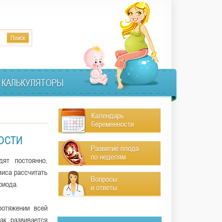
КАЛЬКУЛЯТОРЫ
Календарь
беременности
ости
Развитие плода
по неделям
ят постоянно,
виса рассчитать
Вопросы
риода.
и ответы
ротяжении всей
ак развивается