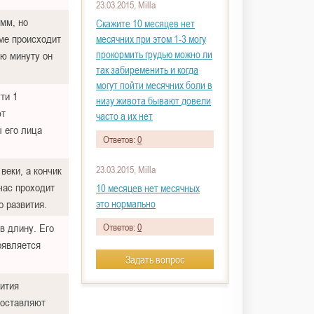
23.03.2015, Milla
мм, но
Скажите 10 месяцев нет
зме происходит
месячних при этом 1-3 могу
прокормить грудью можно ли
ю минуту он
так забиременить и когда
могут пойти месячних боли в
ти 1
низу живота бывают довели
ют
часто а их нет
ы его лица
Ответов:
0
веки, а кончик
23.03.2015, Milla
час проходит
10 месяцев нет месячных
это нормально
о развития.
в длину. Его
Ответов:
0
оявляется
Задать вопрос
вития
составляют