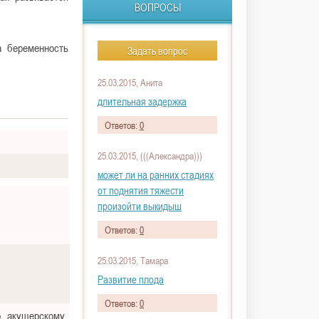
ВОПРОСЫ
а беременность
Задать вопрос
25.03.2015, Анита
длительная задержка
Ответов:
0
25.03.2015, (((Александра)))
может ли на ранних стадиях
от поднятия тяжести
произойти выкидыш
Ответов:
0
25.03.2015, Тамара
Развитие плода
Ответов:
0
о акушерскому