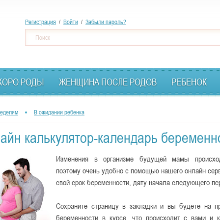
Перейти
Регистрация
/
Войти
/
Забыли пароль?
к
Ф
Поиск
основному
о
содержанию
р
м
КОРО РОДЫ
ЖЕНЩИНА ПОСЛЕ РОДОВ
РЕБЕНОК
а
п
неделям
В ожидании ребенка
о
и
айн калькулятор-календарь беременн
с
Изменения в организме будущей мамы происход
к
поэтому очень удобно с помощью нашего онлайн сер
а
свой срок беременности, дату начала следующего пе
Сохраните страницу в закладки и вы будете на п
беременности в курсе, что происходит с вами и к