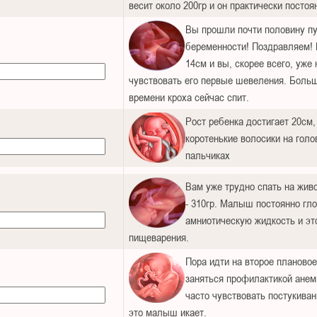
весит около 200гр и он практически постоя
Вы прошли почти половину п
беременности! Поздравляем!
14см и вы, скорее всего, уже
чувствовать его первые шевеления. Боль
времени кроха сейчас спит.
Рост ребенка достигает 20см,
коротенькие волосики на голов
пальчиках
Вам уже трудно спать на жив
- 310гр. Малыш постоянно гло
амниотическую жидкость и эт
пищеварения.
Пора идти на второе планово
заняться профилактикой анем
часто чувствовать постукиван
это малыш икает.