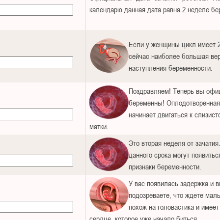
календарю данная дата равна 2 неделе бе
Если у женщины цикл имеет 2
сейчас наиболее большая ве
наступления беременности.
Поздравляем! Теперь вы офи
беременны! Оплодотворенная
начинает двигаться к слизист
матки.
Это вторая неделя от зачатия
данного срока могут появитьс
признаки беременности.
У вас появилась задержка и 
подозреваете, что ждете ма
похож на головастика и имее
сердце, которое уже начало биться.