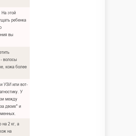
 На этой
ущать ребенка
о
ения вы
етить
 - волосы
е, кожа более
и УЗИ или вот-
агностику. У
зи между
за двоих" и
еменных.
на 2 кг, а
хож на