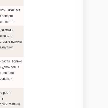
0гр. Начинает
 аппарат
 услышать.
щие мамы
ствовать
которые похожи
тальтику
 расти. Только
с удвоился, а
ш все еще
зевать и
ю расти
уть
дероб. Малыш