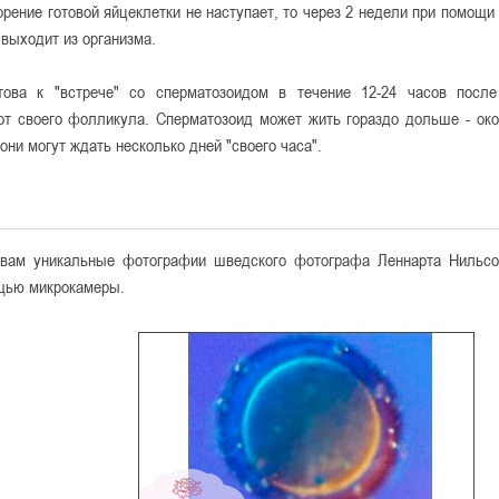
рение готовой яйцеклетки не наступает, то через 2 недели при помощ
выходит из организма.
това к "встрече" со сперматозоидом в течение 12-24 часов после
от своего фолликула. Сперматозоид может жить гораздо дольше - окол
 они могут ждать несколько дней "своего часа".
вам уникальные фотографии шведского фотографа Леннарта Нильсо
щью микрокамеры.