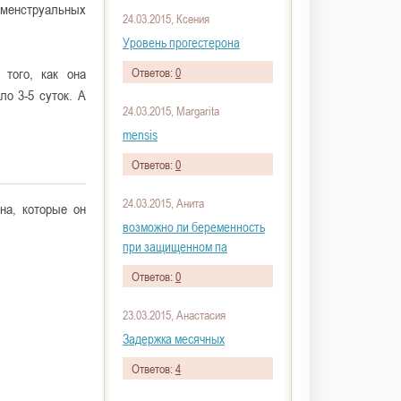
и менструальных
24.03.2015, Ксения
Уровень прогестерона
 того, как она
Ответов:
0
о 3-5 суток. А
24.03.2015, Margarita
mensis
Ответов:
0
24.03.2015, Анита
на, которые он
возможно ли беременность
при защищенном па
Ответов:
0
23.03.2015, Анастасия
Задержка месячных
Ответов:
4