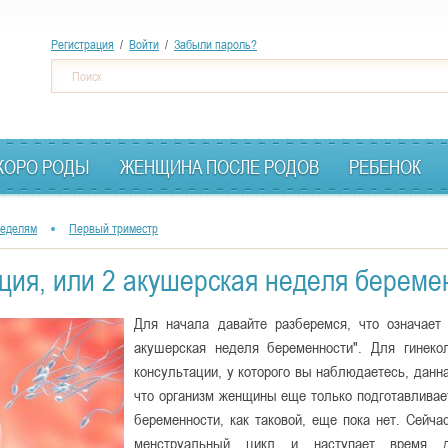
Перейти
Регистрация
/
Войти
/
Забыли пароль?
к
Ф
Поиск
основному
о
содержанию
р
м
КОРО РОДЫ
ЖЕНЩИНА ПОСЛЕ РОДОВ
РЕБЕНОК
а
п
неделям
Первый триместр
о
и
ция, или 2 акушерская неделя береме
с
Для начала давайте разберемся, что означает
к
акушерская неделя беременности". Для гинеко
а
консультации, у которого вы наблюдаетесь, данна
что организм женщины еще только подготавливае
беременности, как таковой, еще пока нет. Сейча
менструальный цикл и наступает время д