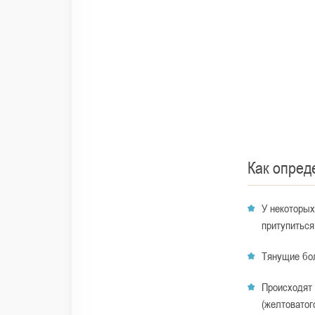
Как опред
У некоторых
притупиться
Тянущие бол
Происходят 
(желтоватог