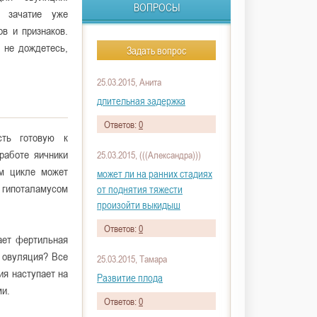
ВОПРОСЫ
 зачатие уже
ов и признаков.
 не дождетесь,
Задать вопрос
25.03.2015, Анита
длительная задержка
Ответов:
0
ть готовую к
работе яичники
25.03.2015, (((Александра)))
м цикле может
может ли на ранних стадиях
 гипоталамусом
от поднятия тяжести
произойти выкидыш
Ответов:
0
ает фертильная
 овуляция? Все
25.03.2015, Тамара
ия наступает на
Развитие плода
ми.
Ответов:
0