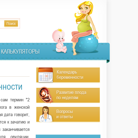
КАЛЬКУЛЯТОРЫ
Календарь
беременности
нности
Развитие плода
по неделям
 сам термин "2
лога в женской
Вопросы
я дата говорит,
и ответы
тся к зачатию и
с заканчивается
ля овуляции.