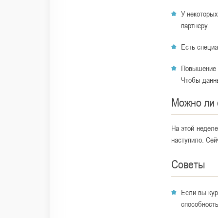
У некоторых
партнеру.
Есть специа
Повышение б
Чтобы данны
Можно ли 
На этой неделе
наступило. Сей
Советы
Если вы кур
способность