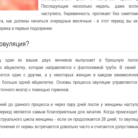
Последующие несколько недель, даже если
наступило, беременность протекает без симптом
та, как должны начаться очередные месячные - в этот период вы их
ержка и первые подозрения.
 овуляция?
ц один из ваших двух яичников выпускает в брюшную полос
ю яйцеклетку, которая направляется к фаллопиевой трубе. В своей 
уются один с другим, а у некоторых женщин в каждом ежемесячно
 больше одной яйцеклетки. Основы процесса овуляции управляются
точного мозга) с помощью гормонов.
дней до данного процесса и через пару дней после у женщины наступ
период является самым благоприятным для зачатия. Когда происходит
струального цикла женщины - если он продолжается 28 дней, то овуляц
клонения от нормы встречаются довольно часто и считаются допустимы