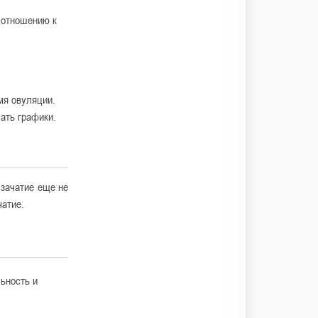
 отношению к
мя овуляции.
ать графики.
 зачатие еще не
чатие.
ьность и