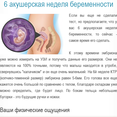
а
6 акушерская неделя беременности
з
д
Если вы еще не сделали
е
тест, но предполагаете, что у
вас 6 акушерская неделя
с
беременности, то сейчас -
ь
самое время его сделать.
К этому времени эмбриона
уже можно измерить на УЗИ и получить данные его размеров. Они не
являются на 100% точными, потому что малыш находится в утробе,
свернувшись "калачиком" и он еще очень маленький. На 6й неделе КТР
(копчико-теменной размер) эмбриона равен 5-6мм. Его голова все еще
кажется очень большой по сравнению с телом, благодаря складкам уже
можно определить, где будет лицо. По бокам тельца небольшие
бугорки - это будущие ручки и ножки.
Ваши физические ощущения