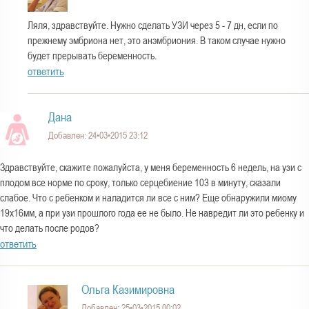
Ляля, здравствуйте. Нужно сделать УЗИ через 5 - 7 дн, если по
прежнему эмбриона нет, это анэмбриония. В таком случае нужно
будет прерывать беременность.
ответить
Дана
Добавлен: 24•03•2015 23:12
Здравствуйте, скажите пожалуйста, у меня беременность 6 недель, на узи с
плодом все норме по сроку, только серцебиение 103 в минуту, сказали
слабое. Что с ребенком и наладится ли все с ним? Еще обнаружили миому
19х16мм, а при узи прошлого года ее не было. Не навредит ли это ребенку и
что делать после родов?
ответить
Ольга Казимировна
Добавлен: 25•03•2015 00:02