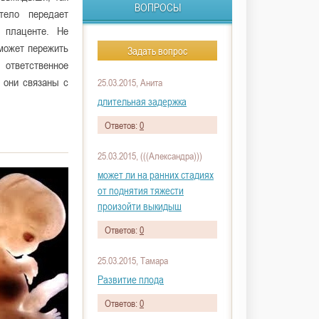
ВОПРОСЫ
тело передает
 плаценте. Не
может пережить
Задать вопрос
етственное
 они связаны с
25.03.2015, Анита
длительная задержка
Ответов:
0
25.03.2015, (((Александра)))
может ли на ранних стадиях
от поднятия тяжести
произойти выкидыш
Ответов:
0
25.03.2015, Тамара
Развитие плода
Ответов:
0