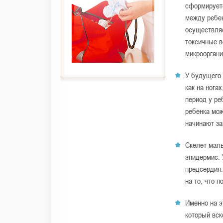
сформируетс
между ребен
осуществляе
токсичные в
микроорган
У будущего 
как на ногах
период у ре
ребенка мож
начинают за
Скелет малы
эпидермис. 
предсердия.
на то, что 
Именно на э
который вск