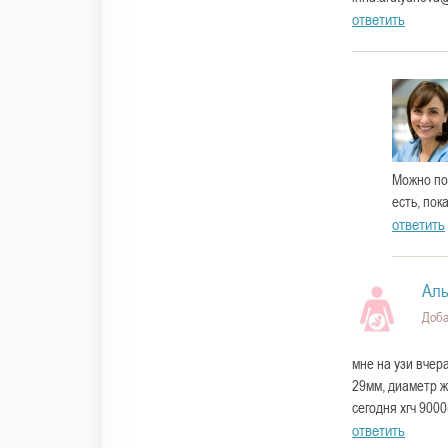
ответить
Можно по
есть, пок
ответить
Аль
Доба
мне на узи вчер
29мм, диаметр ж
сегодня хгч 9000
ответить