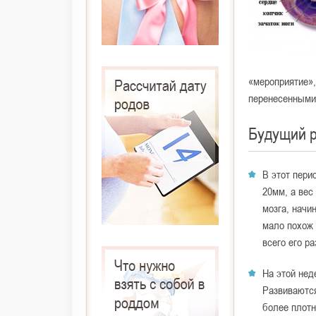
«мероприятие»
перенесенными
Будущий 
В этот пери
20мм, а вес
мозга, начи
мало похож 
всего его р
На этой нед
Развиваются
более плотн