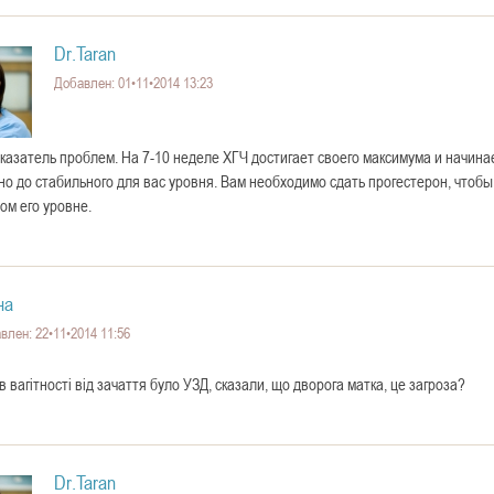
Dr.Taran
Добавлен: 01•11•2014 13:23
казатель проблем. На 7-10 неделе ХГЧ достигает своего максимума и начина
о до стабильного для вас уровня. Вам необходимо сдать прогестерон, чтобы
ом его уровне.
на
влен: 22•11•2014 11:56
в вагітності від зачаття було УЗД, сказали, що дворога матка, це загроза?
Dr.Taran