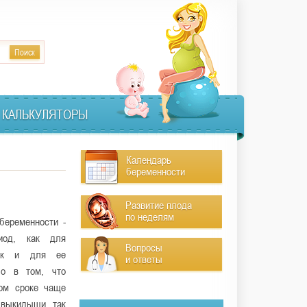
КАЛЬКУЛЯТОРЫ
Календарь
беременности
Развитие плода
по неделям
беременности -
иод, как для
Вопросы
ак и для ее
и ответы
о в том, что
ом сроке чаще
 выкидыши, так