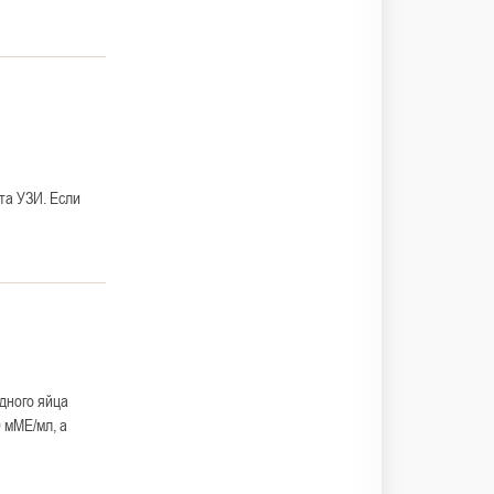
та УЗИ. Если
одного яйца
 мМЕ/мл, а