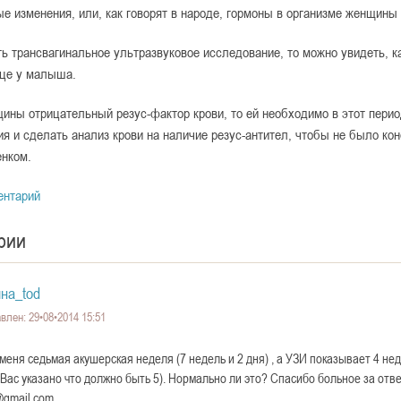
е изменения, или, как говорят в народе, гормоны в организме женщины
ь трансвагинальное ультразвуковое исследование, то можно увидеть, к
дце у малыша.
ины отрицательный резус-фактор крови, то ей необходимо в этот перио
я и сделать анализ крови на наличие резус-антител, чтобы не было ко
енком.
ентарий
рии
на_tod
влен: 29•08•2014 15:51
 меня седьмая акушерская неделя (7 недель и 2 дня) , а УЗИ показывает 4 не
Вас указано что должно быть 5). Нормально ли это? Спасибо больное за отве
@gmail.com