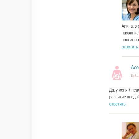
Алина, в 
названием
полезны 
ответить
Ас
Доба
Дд, у меня 7 не
развитие плода?
ответить