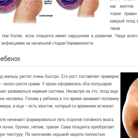
как желтое 
«свои права»
каждый плод 
такое отв
, тем более, если плацента имеет нарушения в развитии. Чаще всего
 инфекциями на начальной стадии беременности.
ребенок
од малыш растет очень быстро. Его рост составляет примерно
 – около шести грамм. У крохи оформились оба полушария
нает развиваться нервная система. Несмотря на это, плод еще
на человека. Голова у ребенка в это время занимает половину
азмера, а еще – есть хвостик, который со временем исчезнет.
еле начинают формироваться пять отделов головного мозга.
 почки, бронхи, легкие, трахея. Сама плацента приобретает
ую текстуру. По окончанию седьмой недели полностью