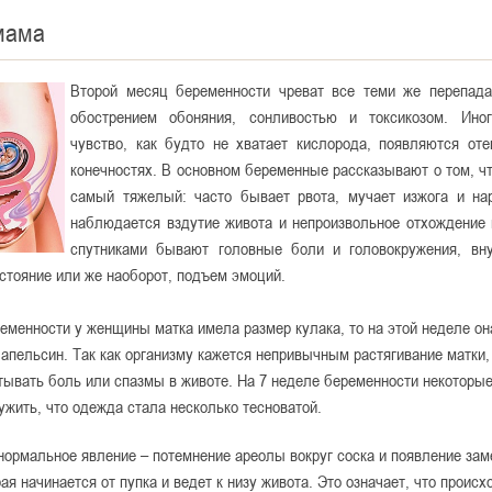
мама
Второй
месяц беременности чреват все теми же перепада
обострением обоняния, сонливостью и токсикозом. Иног
чувство, как будто не хватает кислорода, появляются оте
конечностях. В основном беременные рассказывают о том, ч
самый тяжелый: часто бывает рвота, мучает изжога и на
наблюдается вздутие живота и непроизвольное отхождение 
спутниками бывают головные боли и головокружения, вну
стояние или же наоборот, подъем эмоций.
еменности у женщины матка имела размер кулака, то на этой неделе он
апельсин. Так как организму кажется непривычным растягивание матки,
ывать боль или спазмы в животе. На 7 неделе беременности некотор
ужить, что одежда стала несколько тесноватой.
ормальное явление – потемнение ареолы вокруг соска и появление зам
рая начинается от пупка и ведет к низу живота. Это означает, что происх