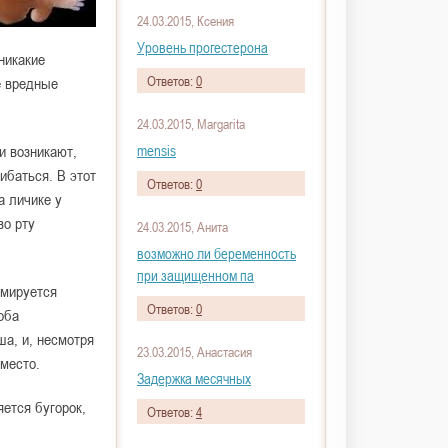
24.03.2015, Ксения
Уровень прогестерона
никакие
Ответов:
0
е вредные
24.03.2015, Margarita
mensis
и возникают,
гибаться. В этот
Ответов:
0
а личике у
во рту
24.03.2015, Анита
возможно ли беременность
при защищенном па
рмируется
Ответов:
0
оба
ша, и, несмотря
23.03.2015, Анастасия
 место.
Задержка месячных
ется бугорок,
Ответов:
4