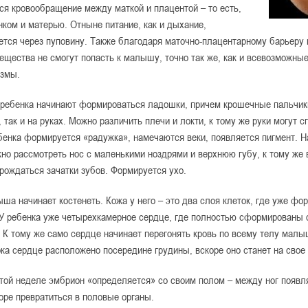
я кровообращение между маткой и плацентой – то есть,
ком и матерью. Отныне питание, как и дыхание,
тся через пуповину. Также благодаря маточно-плацентарному барьеру 
ещества не смогут попасть к малышу, точно так же, как и всевозможны
измы.
ребенка начинают формироваться ладошки, причем крошечные пальчик
, так и на руках. Можно различить плечи и локти, к тому же руки могут с
бенка формируется «радужка», намечаются веки, появляется пигмент. Н
но рассмотреть нос с маленькими ноздрями и верхнюю губу, к тому же 
рождаться зачатки зубов. Формируется ухо.
ша начинает костенеть. Кожа у него – это два слоя клеток, где уже фо
У ребенка уже четырехкамерное сердце, где полностью сформированы 
 К тому же само сердце начинает перегонять кровь по всему телу малы
пока сердце расположено посередине грудины, вскоре оно станет на свое
той неделе эмбрион «определяется» со своим полом – между ног появля
оре превратиться в половые органы.