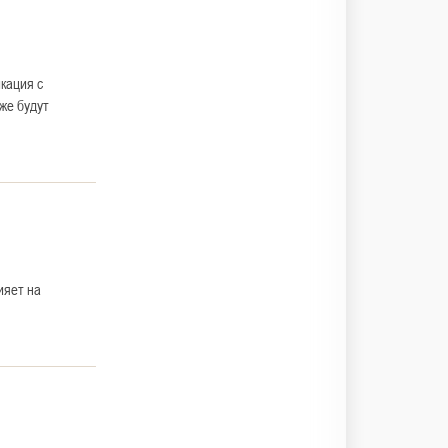
кация с
же будут
ияет на