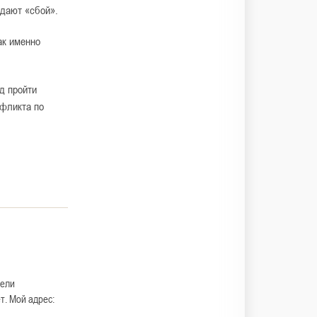
 дают «сбой».
ак именно
д пройти
нфликта по
дели
т. Мой адрес: