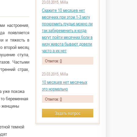
23.03.2015, Milla
Скажите 10 месяцев нет
месячних при этом 1-3 могу
прокормить грудью можно ли
ми настроения,
так забиременить и когда
да появляется
могут пойти месячних боли в
ки и тяжесть в
низу живота бывают довели
то второй месяц
часто а их нет
рушение стула,
Ответов:
0
газов. Частыми
тренний страх,
23.03.2015, Milla
10 месяцев нет месячных
это нормально
а уже похожа
 то беременная
Ответов:
0
ые женщины
Задать вопрос
етной темной
одят