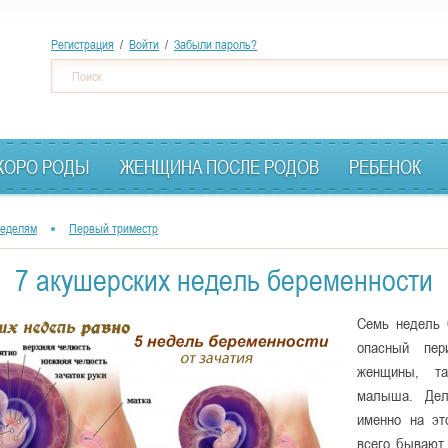
Перейти
Регистрация
/
Войти
/
Забыли пароль?
к
Ф
Поиск
основному
о
содержанию
р
м
КОРО РОДЫ
ЖЕНЩИНА ПОСЛЕ РОДОВ
РЕБЕНОК
а
п
неделям
Первый триместр
о
и
7 акушерских недель беременности
с
Семь недель 
к
опасный пер
а
женщины, т
малыша. Дел
именно на эт
всего бывают