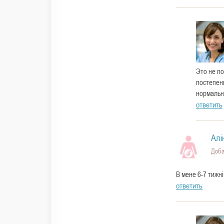
Это не по
постепенн
нормальн
ответить
Алі
Доба
В мене 6-7 тижні
ответить