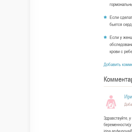
гормональны
Если сделат
бьется сер
Если у женщ
обследовани
крови с реб
Добавить комм
Коммента
Ири
Доба
Здравствуйте, у
беременности(у 
irina.arutyunova