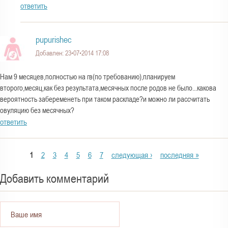
ответить
pupurishec
Добавлен: 23•07•2014 17:08
Нам 9 месяцев,полностью на гв(по требованию),планируем
второго,месяц,как без результата,месячных после родов не было...какова
вероятность забеременеть при таком раскладе?и можно ли рассчитать
овуляцию без месячных?
ответить
С
1
2
3
4
5
6
7
следующая ›
последняя »
т
Добавить комментарий
р
а
н
Ваше имя