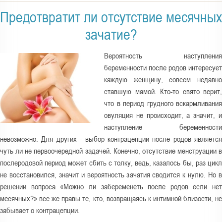
а
з
Предотвратит ли отсутствие месячных
д
зачатие?
е
с
Вероятность наступления
беременности после родов интересует
ь
каждую женщину, совсем недавно
ставшую мамой. Кто-то свято верит,
что в период грудного вскармливания
овуляция не происходит, а значит, и
наступление беременности
невозможно. Для других - выбор контрацепции после родов является
чуть ли не первоочередной задачей. Конечно, отсутствие менструации в
послеродовой период может сбить с толку, ведь, казалось бы, раз цикл
не восстановился, значит и вероятность зачатия сводится к нулю. Но в
решении вопроса «Можно ли забеременеть после родов если нет
месячных?» все же правы те, кто, возвращаясь к интимной близости, не
забывает о контрацепции.