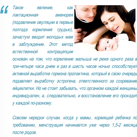
Такое явление, как
лактационная аменорея
(подавление овуляции в первые
полгода кормления грудью),
зачастую вводит молодых мам
в заблуждение. Этот метод
естественной контрацепции
основан на том, что кормление малыша не реже одного раза в
три-четыре часа днем и раз в шесть часов ночью способствует
активной выработке гормона пролактина, который в свою очередь
подавляет выработку эстрогена, ответственного за созревание
яйцеклетки. Но не стоит забывать, что организм каждой женщины
индивидуален, а, следовательно, и восстановление его проходит
у каждой по-разному.
Совсем нередки случаи, когда у мамы, кормящей ребенка по
требованию, менструация начинается уже через 1,5-2 месяца
после родов.