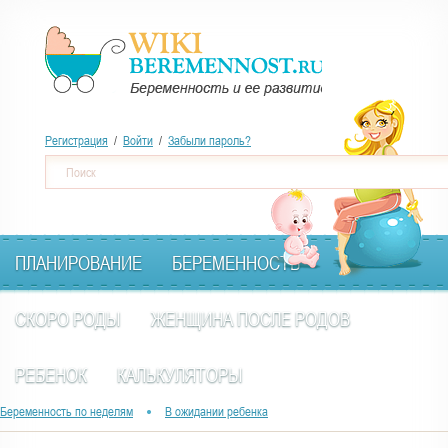
Перейти
к
основному
содержанию
Регистрация
/
Войти
/
Забыли пароль?
Ф
Поиск
о
р
м
ПЛАНИРОВАНИЕ
БЕРЕМЕННОСТЬ
а
п
СКОРО РОДЫ
ЖЕНЩИНА ПОСЛЕ РОДОВ
о
и
РЕБЕНОК
КАЛЬКУЛЯТОРЫ
с
В
Беременность по неделям
В ожидании ребенка
к
ы