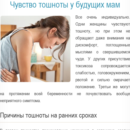
а
Чувство тошноты у будущих мам
з
д
Все очень индивидуально.
е
Одни женщины чувствуют
тошноту, но при этом не
с
обращают даже внимания на
ь
дискомфорт, поглощенные
мыслями о свершившемся
чуде. У других присутствие
токсикоза сопровождается
слабостью, головокружением,
рвотой и сильно омрачает
положение. Третьи же могут
на протяжении всей беременности не почувствовать вообще
неприятного симптома.
Причины тошноты на ранних сроках