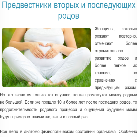
а
Предвестники вторых и последующих
з
родов
д
е
Женщины, которые
с
рожают повторно,
ь
отмечают более
стремительное
развитие родов и
более легкое их
течение, по
сравнению с
предыдущим разом.
Но это касается только тех случаев, когда промежуток между родами
не большой. Если же прошло 10 и более лет после последних родов, то
продолжительность родового процесса и ощущения будущей мамы
будут примерно такими же, как и в первый раз.
Все дело в анатомо-физиологическом состоянии организма. Особенно