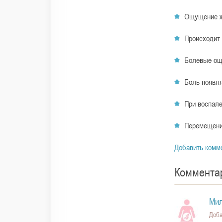
Ощущение ж
Происходит 
Болевые ощ
Боль появля
При воспале
Перемещени
Добавить комм
Коммента
Ми
Доба