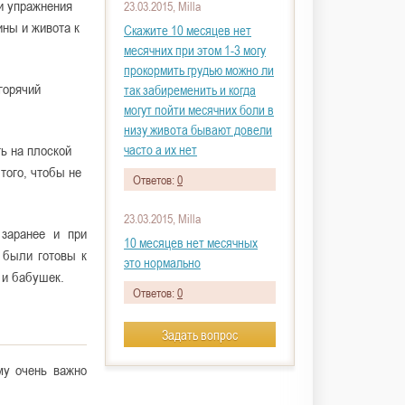
ти упражнения
23.03.2015, Milla
ны и живота к
Скажите 10 месяцев нет
месячних при этом 1-3 могу
прокормить грудью можно ли
горячий
так забиременить и когда
могут пойти месячних боли в
низу живота бывают довели
часто а их нет
ь на плоской
того, чтобы не
Ответов:
0
23.03.2015, Milla
 заранее и при
10 месяцев нет месячных
 были готовы к
это нормально
 и бабушек.
Ответов:
0
Задать вопрос
му очень важно