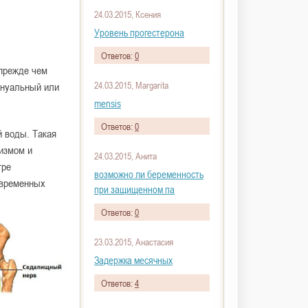
24.03.2015, Ксения
Уровень прогестерона
Ответов:
0
 прежде чем
24.03.2015, Margarita
ануальный или
mensis
Ответов:
0
й воды. Такая
тизмом и
24.03.2015, Анита
тре
возможно ли беременность
евременных
при защищенном па
Ответов:
0
23.03.2015, Анастасия
Задержка месячных
Ответов:
4