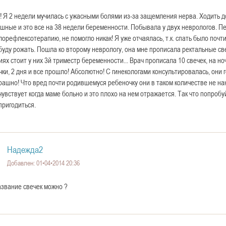
! Я 2 недели мучилась с ужасными болями из-за защемления нерва. Ходить д
ашные и это все на 38 недели беременности. Побывала у двух неврологов. 
лорефлексотерапию, не помогло никак! Я уже отчаялась, т.к. спать было почт
 буду рожать. Пошла ко второму неврологу, она мне прописала ректальные св
ях стоит у них 3й триместр беременности... Врач прописала 10 свечек, на ноч
чки, 2 дня и все прошло! Абсолютно! С гинекологами консультировалась, они г
трашно! Что вред почти родившемуся ребеночку они в таком количестве не нан
чувствует когда маме больно и это плохо на нем отражается. Так что попробу
пригодиться.
Надежда2
Добавлен: 01•04•2014 20:36
азвание свечек можно ?