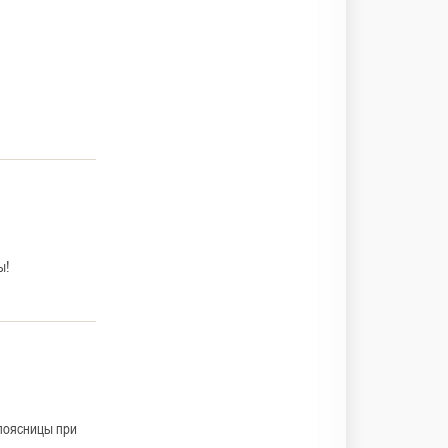
ы!
 поясницы при