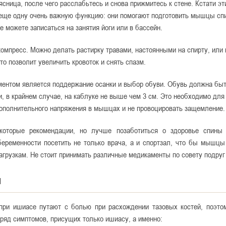
ясница, после чего расслабьтесь и снова прижмитесь к стене. Кстати э
еще одну очень важную функцию: они помогают подготовить мышцы спи
е можете записаться на занятия йоги или в бассейн.
компресс. Можно делать растирку травами, настоянными на спирту, или 
это позволит увеличить кровоток и снять спазм.
ентом является поддержание осанки и выбор обуви. Обувь должна быт
, в крайнем случае, на каблуке не выше чем 3 см. Это необходимо для 
ополнительного напряжения в мышцах и не провоцировать защемление.
которые рекомендации, но лучше позаботиться о здоровье спины
беременности посетить не только врача, а и спортзал, что бы мышцы
грузкам. Не стоит принимать различные медикаменты по совету подруг
ы
при ишиасе путают с болью при расхождении тазовых костей, поэто
ь ряд симптомов, присущих только ишиасу, а именно: