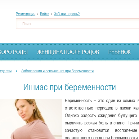
Перейти
Регистрация
/
Войти
/
Забыли пароль?
к
Ф
Поиск
основному
о
содержанию
р
м
КОРО РОДЫ
ЖЕНЩИНА ПОСЛЕ РОДОВ
РЕБЕНОК
а
п
неделям
Заболевания и осложнения при беременности
о
и
Ишиас при беременности
с
Беременность – это один из самых 
к
ответственных периодов в жизни к
а
Однако радость ожидания будущего
омрачить резкая боль в спине. Прич
зачастую становится воспаление
седалищного нерва при беременности 