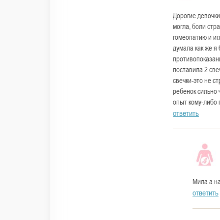
Дорогие девочки
могла, боли стр
гомеопатию и иг
думала как же я
противопоказани
поставила 2 све
свечки-это не с
ребенок сильно 
опыт кому-либо 
ответить
Мила а н
ответить