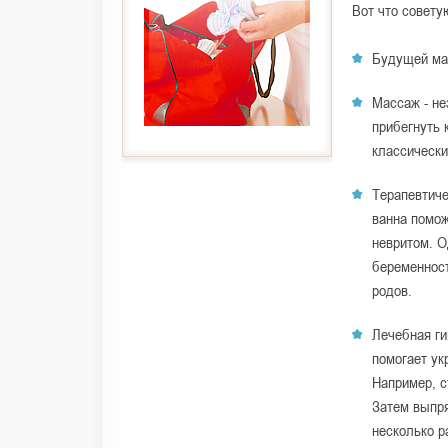
Вот что совету
Будущей ма
Массаж - не
прибегнуть 
классически
Терапевтиче
ванна помож
невритом. О
беременност
родов.
Лечебная ги
помогает ук
Например, с
Затем выпря
несколько р