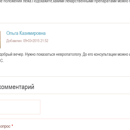
не положения лежа.Подскажите,какими лекарственными препаратами можно 
Ольга Казимировна
Добавлен: 09•03•2015 21:52
 добрый вечер. Нужно показаться невропатологу. До его консультации можно
 С.
 комментарий
вопрос
*