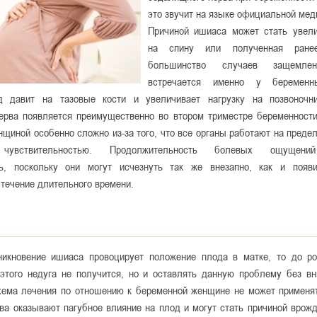
это звучит на языке официальной ме
Причиной ишиаса может стать увели
на спину или полученная ране
большинство случаев защемлени
встречается именно у беременн
д давит на тазовые кости и увеличивает нагрузку на позвоночни
ерва появляется преимущественно во втором триместре беременности
щиной особенно сложно из-за того, что все органы работают на преде
чувствительностью. Продолжительность болевых ощущени
ть, поскольку они могут исчезнуть так же внезапно, как и появ
течение длительного времени.
никновение ишиаса провоцирует положение плода в матке, то до р
 этого недуга не получится, но и оставлять данную проблему без вн
хема лечения по отношению к беременной женщине не может применят
ва оказывают пагубное влияние на плод и могут стать причиной врож