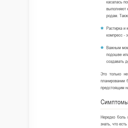
касалась по
выполняют 
родам. Такж
Растирка и 
компресс - 
Важным мом
подошве или
создавать д
Это только не
планировании 
предстоящим на
Симптом
Нередко боль 
знать, что ест