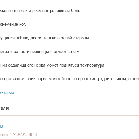
жения в ногах и резкая стреляющая боль.
онемение ног.
ущения наблюдаются только с одной стороны.
ется в области поясницы и отдает в ногу.
нии седалищного нерва может подняться температура.
е при защемлении нерва может быть не просто затруднительным, а не
ентарий
рии
ла
влен: 12•10•2013 18:13