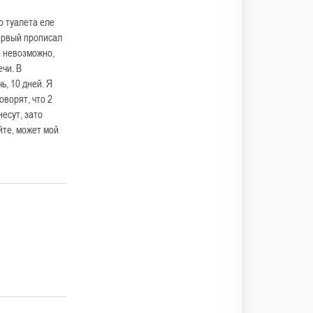
о туалета еле
Первый прописал
и невозможно,
ечи. В
ь, 10 дней. Я
оворят, что 2
есут, зато
йте, может мой