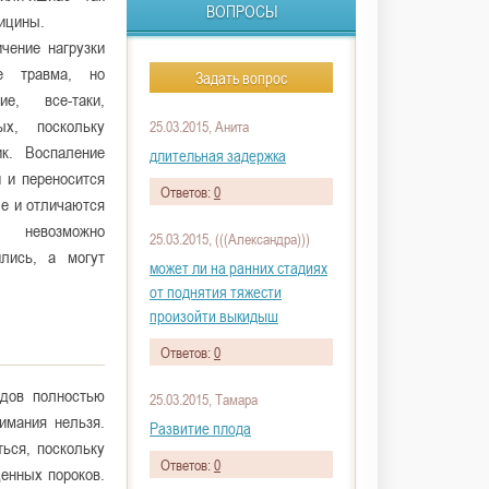
ВОПРОСЫ
дицины.
чение нагрузки
е травма, но
Задать вопрос
е, все-таки,
ых, поскольку
25.03.2015, Анита
к. Воспаление
длительная задержка
 и переносится
Ответов:
0
ле и отличаются
й невозможно
25.03.2015, (((Александра)))
ились, а могут
может ли на ранних стадиях
от поднятия тяжести
произойти выкидыш
Ответов:
0
одов полностью
25.03.2015, Тамара
имания нельзя.
Развитие плода
ься, поскольку
Ответов:
0
денных пороков.