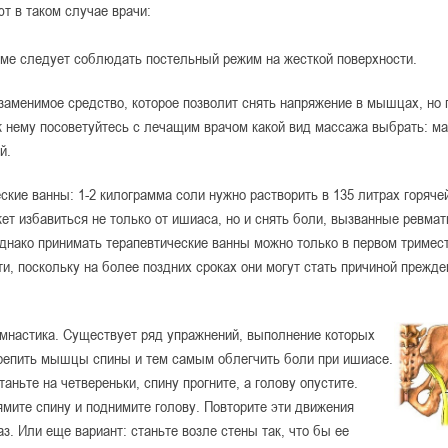
ют в таком случае врачи:
ме следует соблюдать постельный режим на жесткой поверхности.
заменимое средство, которое позволит снять напряжение в мышцах, но
к нему посоветуйтесь с лечащим врачом какой вид массажа выбрать: м
й.
ские ванны: 1-2 килограмма соли нужно растворить в 135 литрах горяче
ет избавиться не только от ишиаса, но и снять боли, вызванные ревма
днако принимать терапевтические ванны можно только в первом тримес
и, поскольку на более поздних сроках они могут стать причиной прежд
мнастика. Существует ряд упражнений, выполнение которых
репить мышцы спины и тем самым облегчить боли при ишиасе.
таньте на четвереньки, спину прогните, а голову опустите.
мите спину и поднимите голову. Повторите эти движения
аз. Или еще вариант: станьте возле стены так, что бы ее