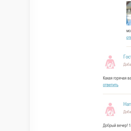
мо
от
Гос
Доба
Какая горячая в
ответить
Нат
Доба
Добрый вечер! 1